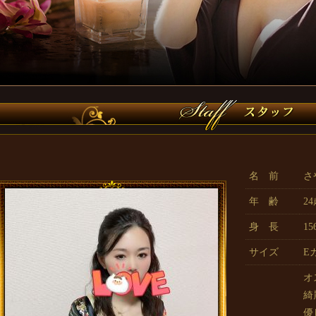
名 前
さ
年 齢
2
身 長
15
サイズ
E
オ
綺
優