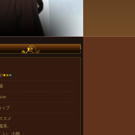
や
4歳
6cm
カップ
ススメ
麗系、
しい、小柄、