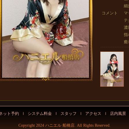
細
コメント
マ
テ
濃
指
癒
ネット予約
ｌ
システム料金
ｌ
スタッフ
ｌ
アクセス
ｌ
店内風景
Copyright 2024 ハニエル 船橋店. All Rights Reserved.