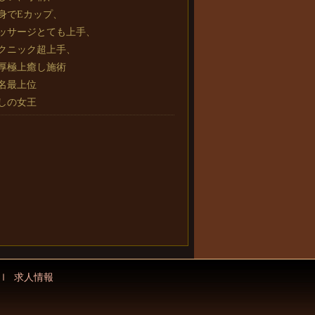
身でEカップ、
ッサージとても上手、
クニック超上手、
厚極上癒し施術
名最上位
しの女王
ｌ
求人情報